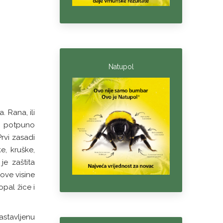
Natupol
 Rana, ili
u potpuno
rvi zasadi
e, kruške,
je zaštita
ove visine
pal žice i
stavljenu