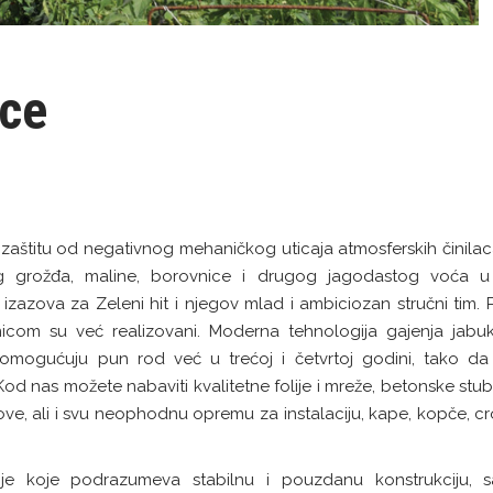
ice
zaštitu od negativnog mehaničkog uticaja atmosferskih činilaca.
nog grožđa, maline, borovnice i drugog jagodastog voća 
 izazova za Zeleni hit i njegov mlad i ambiciozan stručni tim. P
icom su već realizovani. Moderna tehnologija gajenja jabuk
l omogućuju pun rod već u trećoj i četvrtoj godini, tako da 
nas možete nabaviti kvalitetne folije i mreže, betonske stub
e, ali i svu neophodnu opremu za instalaciju, kape, kopče, cro
je koje podrazumeva stabilnu i pouzdanu konstrukciju, sa