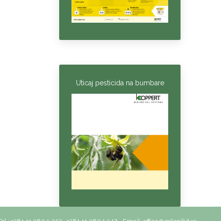
Uticaj pesticida na bumbare