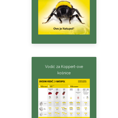
Vodič za Koppert-ove
košnice