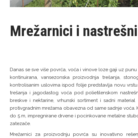
Mrežarnici i nastrešn
Danas se sve više povrća, voća i vinove loze gaji uz punu 
kontinuirana, vansezonska proizvodnja trešanja, sto
kontrolisanim uslovima ispod folije predstavlja novu vrstu
trešanja i jagodastog voća pod polietilenskom nastrešn
breskve i nektarine, vrhunski sortiment i sadni materia
protivgradnim mrežama obavezna od same sadnje voća. Kod 
do 5 m, impregnirane drvene i pocinkovane metalne stubov
zatezače.
Mrežarnici za proizvodnju povrća su inovativno rešen