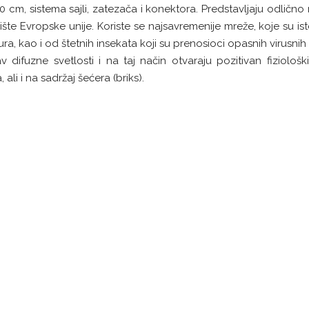
 cm, sistema sajli, zatezača i konektora. Predstavljaju odlično 
ište Evropske unije. Koriste se najsavremenije mreže, koje su i
ra, kao i od štetnih insekata koji su prenosioci opasnih virusnih
fuzne svetlosti i na taj način otvaraju pozitivan fiziološki
li i na sadržaj šećera (briks).