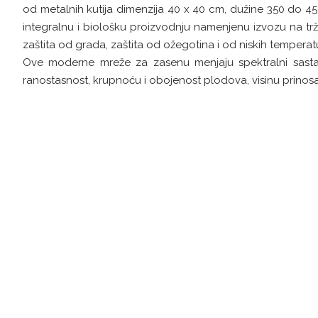
od metalnih kutija dimenzija 40 x 40 cm, dužine 350 do 450
integralnu i biološku proizvodnju namenjenu izvozu na trž
zaštita od grada, zaštita od ožegotina i od niskih temperatu
Ove moderne mreže za zasenu menjaju spektralni sastav di
ranostasnost, krupnoću i obojenost plodova, visinu prinosa, a