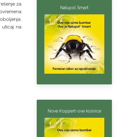
rešenje za
Natupol Smart
stovremena
 oboljenja.
 uticaj na
Nove Koppert-ove košnice