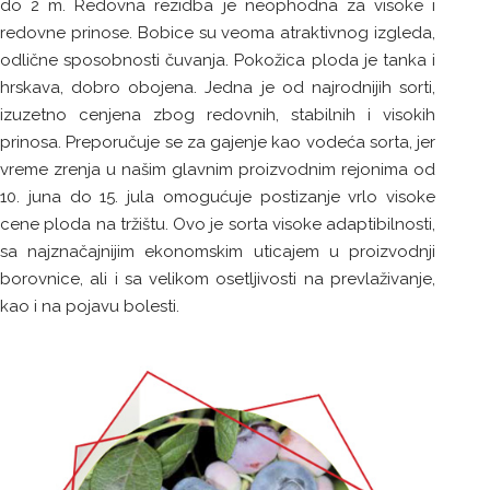
do 2 m. Redovna rezidba je neophodna za visoke i
redovne prinose. Bobice su veoma atraktivnog izgleda,
odlične sposobnosti čuvanja. Pokožica ploda je tanka i
hrskava, dobro obojena. Jedna je od najrodnijih sorti,
izuzetno cenjena zbog redovnih, stabilnih i visokih
prinosa. Preporučuje se za gajenje kao vodeća sorta, jer
vreme zrenja u našim glavnim proizvodnim rejonima od
10. juna do 15. jula omogućuje postizanje vrlo visoke
cene ploda na tržištu. Ovo je sorta visoke adaptibilnosti,
sa najznačajnijim ekonomskim uticajem u proizvodnji
borovnice, ali i sa velikom osetljivosti na prevlaživanje,
kao i na pojavu bolesti.