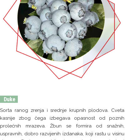
Duke
Sorta ranog zrenja i srednje krupnih plodova. Cveta
kasnije zbog čega izbegava opasnost od poznih
prolećnih mrazeva. Žbun se formira od snažnih,
uspravnih, dobro razvijenih izdanaka, koji rastu u visinu