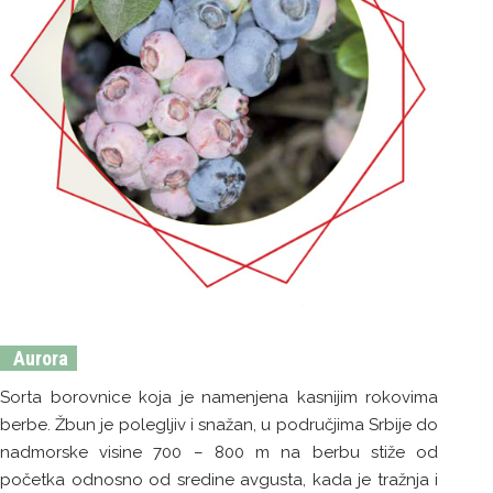
Aurora
Sorta borovnice koja je namenjena kasnijim rokovima
berbe. Žbun je polegljiv i snažan, u područjima Srbije do
nadmorske visine 700 – 800 m na berbu stiže od
početka odnosno od sredine avgusta, kada je tražnja i