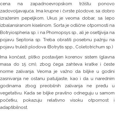
cena na zapadnoevropskom tržištu ponovo
zadovoljavajuća. Ima krupne i čvrste plodove, sa dobro
izraženim pepeljkom. Ukus je veoma dobar, sa lepo
izbalansiranom kiselinom. Sorta je odlične otpornosti na
Botryiospheria sp. i na Phomopsys sp., ali je osetljivija na
pojavu Septoria sp. Treba obratiti posebnu pažnju na
pojavu truleži plodova (Botrytis spp., Coletotrichum sp.)
Ima končast, plitko postavljen korenov sistem (glavna
masa do 15 cm), zbog čega zahteva kratke i česte
norme zalivanja. Veoma je važno da biljke u godini
zasnivanja ne ostanu patuljaste, kao i da u narednim
godinama zbog preobilnih zalivanja ne pređu u
vegetativu. Kada se biljke pravilno odneguju u samom
početku, pokazuju relativno visoku otpornost i
adaptibilnost.