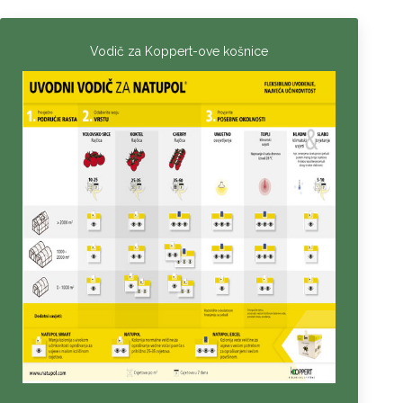
Vodič za Koppert-ove košnice