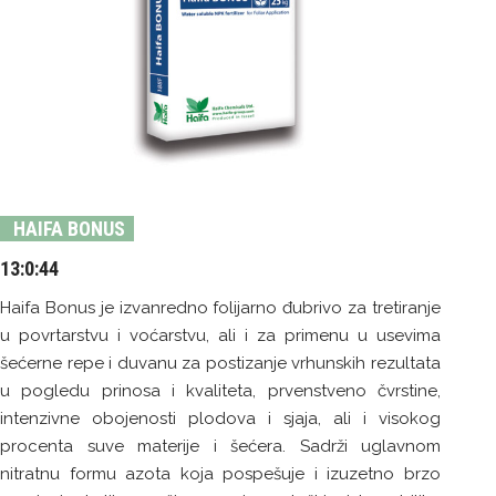
HAIFA BONUS
13:0:44
Haifa Bonus je izvanredno folijarno đubrivo za tretiranje
u povrtarstvu i voćarstvu, ali i za primenu u usevima
šećerne repe i duvanu za postizanje vrhunskih rezultata
u pogledu prinosa i kvaliteta, prvenstveno čvrstine,
intenzivne obojenosti plodova i sjaja, ali i visokog
procenta suve materije i šećera. Sadrži uglavnom
nitratnu formu azota koja pospešuje i izuzetno brzo