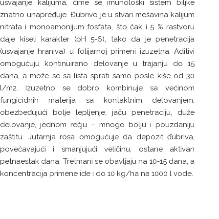
usvajanje kalijuma, čime se imunološki sistem biljke
znatno unapređuje. Đubrivo je u stvari mešavina kalijum
nitrata i monoamonijum fosfata, što čak i 5 % rastvoru
daje kiseli karakter (pH 5-6), tako da je penetracija
(usvajanje hraniva) u folijarnoj primeni izuzetna. Aditivi
omogućuju kontinuirano delovanje u trajanju do 15
dana, a može se sa lista sprati samo posle kiše od 30
l/m2. Izuzetno se dobro kombinuje sa većinom
fungicidnih materija sa kontaktnim delovanjem,
obezbeđujući bolje lepljenje, jaču penetraciju, duže
delovanje, jednom rečju – mnogo bolju i pouzdaniju
zaštitu. Jutarnja rosa omogućuje da depozit đubriva,
povećavajući i smanjujući veličinu, ostane aktivan
petnaestak dana. Tretmani se obavljaju na 10-15 dana, a
koncentracija primene ide i do 10 kg/ha na 1000 l vode.