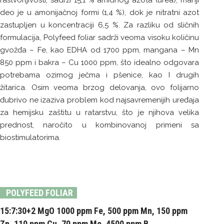
rastvorljivosti, sadrži 15,1 % amidnog azota (urea), manji
deo je u amonijačnoj formi (1,4 %), dok je nitratni azot
zastupljen u koncentraciji 6,5 %. Za razliku od sličnih
formulacija, Polyfeed foliar sadrži veoma visoku količinu
gvožđa – Fe, kao EDHA od 1700 ppm, mangana – Mn
850 ppm i bakra – Cu 1000 ppm, što idealno odgovara
potrebama ozimog ječma i pšenice, kao I drugih
žitarica. Osim veoma brzog delovanja, ovo folijarno
đubrivo ne izaziva problem kod najsavremenijih uređaja
za hemijsku zaštitu u ratarstvu, što je njihova velika
prednost, naročito u kombinovanoj primeni sa
biostimulatorima.
POLYFEED FOLIAR
15:7:30+2 MgO 1000 ppm Fe, 500 ppm Mn, 150 ppm
Zn, 110 ppm Cu, 70 ppm Mo, 4500 ppm B