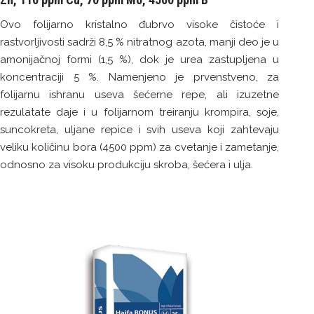
Ovo folijarno kristalno đubrvo visoke čistoće i
rastvorljivosti sadrži 8,5 % nitratnog azota, manji deo je u
amonijačnoj formi (1,5 %), dok je urea zastupljena u
koncentraciji 5 %. Namenjeno je prvenstveno, za
folijarnu ishranu useva šećerne repe, ali izuzetne
rezulatate daje i u folijarnom treiranju krompira, soje,
suncokreta, uljane repice i svih useva koji zahtevaju
veliku količinu bora (4500 ppm) za cvetanje i zametanje,
odnosno za visoku produkciju skroba, šećera i ulja.