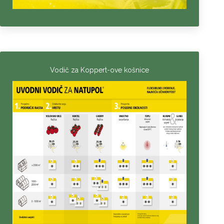
Vodič za Koppert-ove košnice