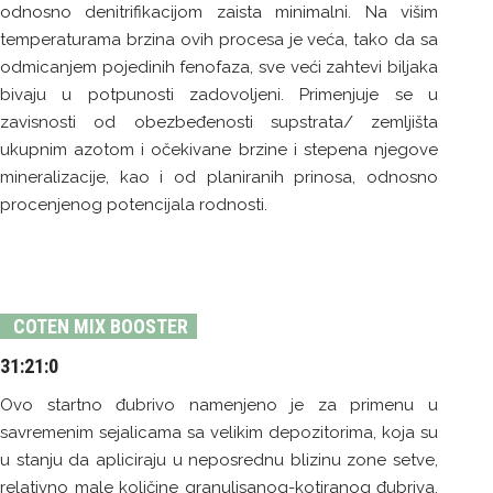
odnosno denitrifikacijom zaista minimalni. Na višim
temperaturama brzina ovih procesa je veća, tako da sa
odmicanjem pojedinih fenofaza, sve veći zahtevi biljaka
bivaju u potpunosti zadovoljeni. Primenjuje se u
zavisnosti od obezbeđenosti supstrata/ zemljišta
ukupnim azotom i očekivane brzine i stepena njegove
mineralizacije, kao i od planiranih prinosa, odnosno
procenjenog potencijala rodnosti.
COTEN MIX BOOSTER
31:21:0
Ovo startno đubrivo namenjeno je za primenu u
savremenim sejalicama sa velikim depozitorima, koja su
u stanju da apliciraju u neposrednu blizinu zone setve,
relativno male količine granulisanog-kotiranog đubriva.