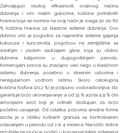
Zahvaljujući visokoj efikasnosti ovakvog načina
đubrenja i vrlo malim gubicima, količina potrebnih
hraniva koja se normira na ovaj način je svega 50 do 60
% količina hraniva za klasične sisteme đubrenja. Ovo
đubrivo vrlo je pogodno za napredne sisteme gajenja
kukuruza i suncokreta, pogotovu na zemljištima sa
srednjim i visokim sadržajem gline, koja su obilno
đubrena kalijumom u dugogodišnjem periodu.
Komercijalni prinosi su značajno veći nego u klasičnom
sistemu đubrenja, posebno u stresnim uslovima i
neregularnom vodnom režimu. Skoro celokupna
količina fosfora (20,2 %) je potpuno vodorastvorljiva, što
garantuje brzo ukorenjavanje, a od 31 % azota 4,9 % čini
amonijačni azot koji je odmah dostupan za brzo
početno usvajanje. Od ostatka, polovina amidne forme
azota je u obliku kotiranh granula sa kontrolisanim
odavanjem u periodu od 2 ili 4 meseca. Naročito dobre
rezultate moguće je postići u konzervacijskim sistemima