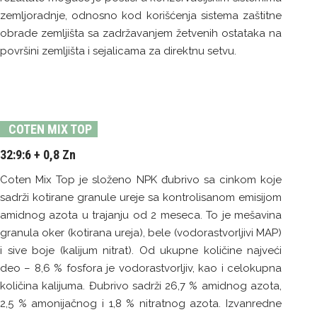
zemljoradnje, odnosno kod korišćenja sistema zaštitne
obrade zemljišta sa zadržavanjem žetvenih ostataka na
površini zemljišta i sejalicama za direktnu setvu.
COTEN MIX TOP
32:9:6 + 0,8 Zn
Coten Mix Top je složeno NPK đubrivo sa cinkom koje
sadrži kotirane granule ureje sa kontrolisanom emisijom
amidnog azota u trajanju od 2 meseca. To je mešavina
granula oker (kotirana ureja), bele (vodorastvorljivi MAP)
i sive boje (kalijum nitrat). Od ukupne količine najveći
deo – 8,6 % fosfora je vodorastvorljiv, kao i celokupna
količina kalijuma. Đubrivo sadrži 26,7 % amidnog azota,
2,5 % amonijačnog i 1,8 % nitratnog azota. Izvanredne