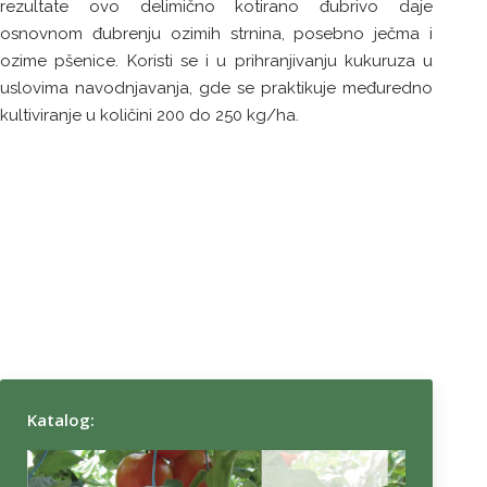
rezultate ovo delimično kotirano đubrivo daje
osnovnom đubrenju ozimih strnina, posebno ječma i
ozime pšenice. Koristi se i u prihranjivanju kukuruza u
uslovima navodnjavanja, gde se praktikuje međuredno
kultiviranje u količini 200 do 250 kg/ha.
Katalog: