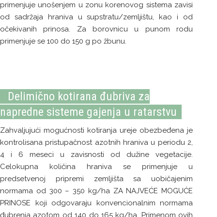
primenjuje unošenjem u zonu korenovog sistema zavisi
od sadržaja hraniva u supstratu/zemljištu, kao i od
očekivanih prinosa. Za borovnicu u punom rodu
primenjuje se 100 do 150 g po žbunu.
Delimično kotirana đubriva za
napredne sisteme gajenja u ratarstvu
Zahvaljujući mogućnosti kotiranja ureje obezbeđena je
kontrolisana pristupačnost azotnih hraniva u periodu 2,
4 i 6 meseci u zavisnosti od dužine vegetacije.
Celokupna količina hraniva se primenjuje u
predsetvenoj pripremi zemljišta sa uobičajenim
normama od 300 – 350 kg/ha ZA NAJVEĆE MOGUĆE
PRINOSE koji odgovaraju konvencionalnim normama
đubrenja azotom od 140 do 165 kg/ha. Primenom ovih