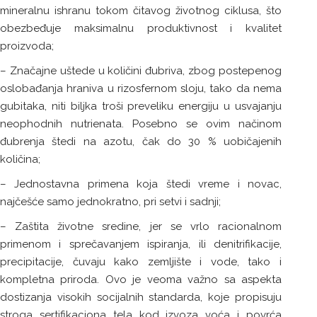
mineralnu ishranu tokom čitavog životnog ciklusa, što
obezbeđuje maksimalnu produktivnost i kvalitet
proizvoda;
– Značajne uštede u količini đubriva, zbog postepenog
oslobađanja hraniva u rizosfernom sloju, tako da nema
gubitaka, niti biljka troši preveliku energiju u usvajanju
neophodnih nutrienata. Posebno se ovim načinom
đubrenja štedi na azotu, čak do 30 % uobičajenih
količina;
– Jednostavna primena koja štedi vreme i novac,
najčešće samo jednokratno, pri setvi i sadnji;
– Zaštita životne sredine, jer se vrlo racionalnom
primenom i sprečavanjem ispiranja, ili denitrifikacije,
precipitacije, čuvaju kako zemljište i vode, tako i
kompletna priroda. Ovo je veoma važno sa aspekta
dostizanja visokih socijalnih standarda, koje propisuju
stroga sertifikaciona tela kod izvoza voća i povrća