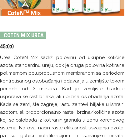
COTEN MIX UREA
45:0:0
Urea CoteN Mix sadrži polovinu od ukupne količine
azota, standardnu ureju, dok je druga polovina kotirana
polimernom polupropusnom membranom sa periodom
kontrolisanog oslobađanja i odavanja u zemljište tokom
perioda od 2 meseca. Kad je zemljište hladnije
usporava se rast biljaka, ali i brzina oslobađanja azota.
Kada se zemljište zagreje, rastu zahtevi biljaka u ishrani
azotom, ali proporcionalno raste i brzina/količina azota
koji se oslobađa iz kotiranih granula u zonu korenovog
sistema. Na ovaj način raste efikasnost usvajanja azota,
pa su gubici volatilizacijum ili ispiranjem nitrata,