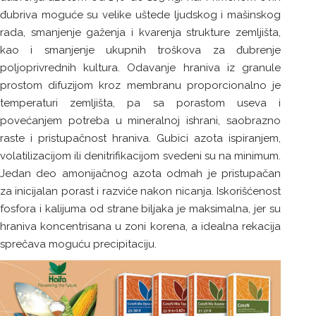
đubriva moguće su velike uštede ljudskog i mašinskog
rada, smanjenje gaženja i kvarenja strukture zemljišta,
kao i smanjenje ukupnih troškova za đubrenje
poljoprivrednih kultura. Odavanje hraniva iz granule
prostom difuzijom kroz membranu proporcionalno je
temperaturi zemljišta, pa sa porastom useva i
povećanjem potreba u mineralnoj ishrani, saobrazno
raste i pristupačnost hraniva. Gubici azota ispiranjem,
volatilizacijom ili denitrifikacijom svedeni su na minimum.
Jedan deo amonijačnog azota odmah je pristupačan
za inicijalan porast i razviće nakon nicanja. Iskorišćenost
fosfora i kalijuma od strane biljaka je maksimalna, jer su
hraniva koncentrisana u zoni korena, a idealna rekacija
sprečava moguću precipitaciju.