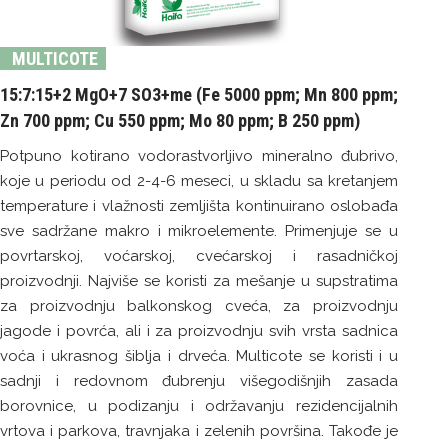
MULTICOTE
15:7:15+2 MgO+7 SO3+me (Fe 5000 ppm; Mn 800 ppm;
Zn 700 ppm; Cu 550 ppm; Mo 80 ppm; B 250 ppm)
Potpuno kotirano vodorastvorljivo mineralno đubrivo,
koje u periodu od 2-4-6 meseci, u skladu sa kretanjem
temperature i vlažnosti zemljišta kontinuirano oslobađa
sve sadržane makro i mikroelemente. Primenjuje se u
povrtarskoj, voćarskoj, cvećarskoj i rasadničkoj
proizvodnji. Najviše se koristi za mešanje u supstratima
za proizvodnju balkonskog cveća, za proizvodnju
jagode i povrća, ali i za proizvodnju svih vrsta sadnica
voća i ukrasnog šiblja i drveća. Multicote se koristi i u
sadnji i redovnom đubrenju višegodišnjih zasada
borovnice, u podizanju i održavanju rezidencijalnih
vrtova i parkova, travnjaka i zelenih površina. Takođe je