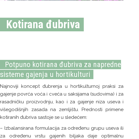
Kotirana đubriva
Potpuno kotirana đubriva za napredne
sisteme gajenja u hortikulturi
Najnoviji koncept đubrenja u hortikulturnoj praksi za
gajenje povrća voća i cveća u saksijama (sudovima) i za
rasadničku proizvodnju, kao i za gajenje niza useva i
višegodišnjih zasada na zemljištu. Prednosti primene
kotiranih đubriva sastoje se u sledećem:
– Izbalansirana formulacija za određenu grupu useva ili
za određenu vrstu gajenih biljaka daje optimalnu