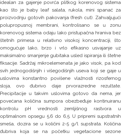
idealan za gajenje povrća plitkog korenovog sistema
kao što je baby leaf salata, rukola, mini spanać za
proizvodnju gotovih pakovanja (fresh cut). Zahvaljujući
polupropusnoj membrani, kontrolisano se u zonu
korenovog sistema odaju lako pristupačna hraniva bez
štetnih primesa u relativno visokoj koncentraciji, što
omogućuje lako, brzo i vrlo efikasno usvajanje uz
maksimalno smanjenje gubitaka usled ispiranja ili štetne
fiksacije. Sadržaj mikroelemenata je jako visok, pa kod
svih jednogodišnjih i višegodišnjih useva koji se gaje u
uslovima konstantno povišene vlažnosti rizosfernog
sloja, ovo đubrivo daje prvorazredne rezultate.
Precipitacije u takvim uslovima gotovo da nema, jer
povećana količina sumpora obezbeđuje kontinuiranu
kontrolu pH vrednosti zemljišnog rastvora u
optimalnom opsegu 5,6 do 6,5. U pripremi supstratnih
smeša, dozira se u količini 2-5 g/l supstrata. Količina
đubriva koja se na početku vegetacione sezone